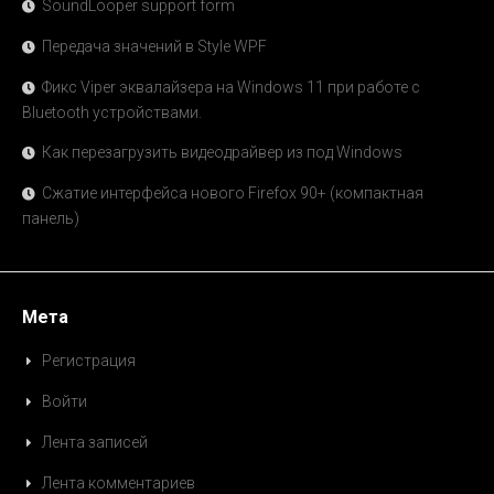
SoundLooper support form
Передача значений в Style WPF
Фикс Viper эквалайзера на Windows 11 при работе с
Bluetooth устройствами.
Как перезагрузить видеодрайвер из под Windows
Сжатие интерфейса нового Firefox 90+ (компактная
панель)
Мета
Регистрация
Войти
Лента записей
Лента комментариев