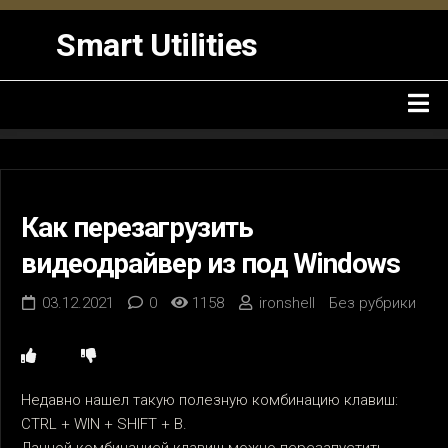
Skip
to
Smart Utilities
content
Как перезагрузить
видеодрайвер из под Windows
03.12.2021
0
1158
ironshell
Без рубрики
Недавно нашел такую полезную комбинацию клавиш:
CTRL + WIN + SHIFT + B.