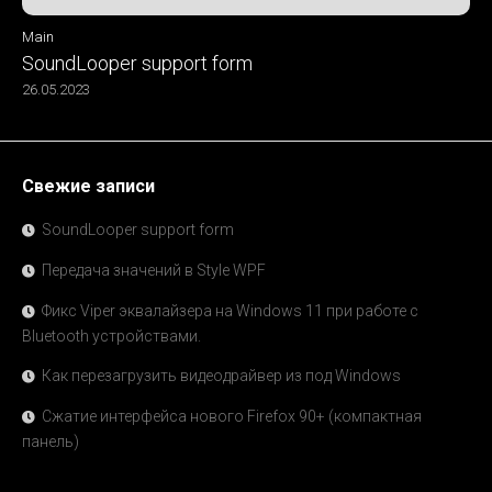
Main
SoundLooper support form
26.05.2023
Свежие записи
SoundLooper support form
Передача значений в Style WPF
Фикс Viper эквалайзера на Windows 11 при работе с
Bluetooth устройствами.
Как перезагрузить видеодрайвер из под Windows
Сжатие интерфейса нового Firefox 90+ (компактная
панель)